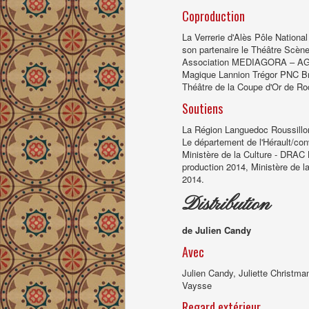
Coproduction
La Verrerie d'Alès Pôle Nationa
son partenaire le Théâtre Scèn
Association MEDIAGORA – AG
Magique Lannion Trégor PNC Bre
Théâtre de la Coupe d'Or de Ro
Soutiens
La Région Languedoc Roussillo
Le département de l'Hérault/co
Ministère de la Culture - DRAC 
production 2014, Ministère de l
2014.
Distribution
de Julien Candy
Avec
Julien Candy, Juliette Christma
Vaysse
Regard extérieur