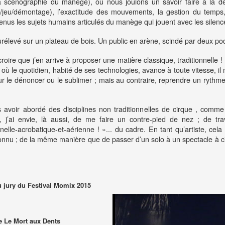
a scénographie du manège), où nous jouions un savoir faire à la 
/jeu/démontage), l’exactitude des mouvements, la gestion du temps,
us les sujets humains articulés du manège qui jouent avec les silences
rélevé sur un plateau de bois. Un public en arène, scindé par deux pod
roire que j’en arrive à proposer une matière classique, traditionnelle !
 où le quotidien, habité de ses technologies, avance à toute vitesse,
r le dénoncer ou le sublimer ; mais au contraire, reprendre un rythme
 avoir abordé des disciplines non traditionnelles de cirque , comme 
, j’ai envie, là aussi, de me faire un contre-pied de nez ; de trav
nelle-acrobatique-et-aérienne ! »... du cadre. En tant qu’artiste, cel
connu ; de la même manière que de passer d’un solo à un spectacle à ci
du jury du Festival Momix 2015
 Le Mort aux Dents