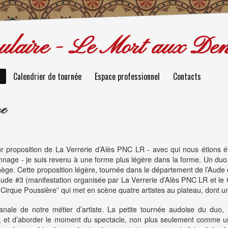
laire - Le Mort aux Den
Calendrier de tournée
Espace professionnel
Contacts
re
r proposition de La Verrerie d’Alès PNC LR - avec qui nous étions ét
nage - je suis revenu à une forme plus légère dans la forme. Un duo,
nège. Cette proposition légère, tournée dans le département de l’Aude e
de #3 (manifestation organisée par La Verrerie d’Alès PNC LR et le C
e Cirque Poussière” qui met en scène quatre artistes au plateau, dont u
tisanale de notre métier d’artiste. La petite tournée audoise du du
 et d’aborder le moment du spectacle, non plus seulement comme un 