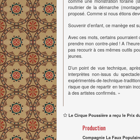
comme une monstration foraine (l
routinier de la démarche (montage
proposé. Comme si nous étions deven
Souvenir d’enfant, ce manège est su
Avec ces mots, certains pourraient c
prendre mon contre-pied ! A l’heure
pas recourir à ces mêmes outils pou
jeunes.
D’un point de vue technique, après
interprètes non-issus du spectacle
expérimentés-de-technique-tradition
risque que de repartir en terrain in
à des artistes confirmés. »
Le Cirque Poussière a reçu le Prix 
Production
Compagnie La Faux Populaire