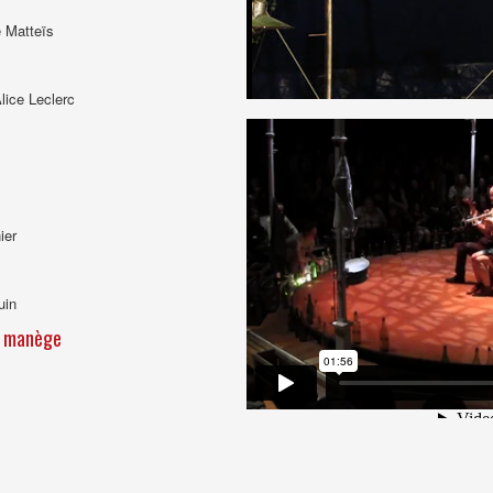
e Matteïs
lice Leclerc
ier
uin
u manège