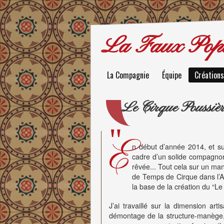
La Faux Popu
La Compagnie
Équipe
Créations
Le Cirque Poussiè
E
n début d’année 2014, et su
cadre d’un solide compagnon
rêvée... Tout cela sur un ma
de Temps de Cirque dans l’Au
la base de la création du “L
J’ai travaillé sur la dimension ar
démontage de la structure-manège,