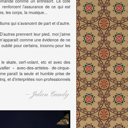
demande comme un entresort. Le côté
 renforcent l’assurance de ce qui est
, les corps, la musique...
iums qui s’avancent de part et d’autre.
 D’autres prennent leur pied, moi j’aime
 il m’apparaît comme une évidence de ne
 oublié pour certains, inconnu pour les
le skate, cerf-volant, etc et avec des
ailler « avec-des-artistes- de-cirque-
a me paraît la seule et humble prise de
nq, et d’interprètes non-professionnels
Julien Candy