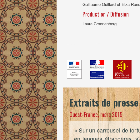
Guillaume Quillard et Elza Ren
Production / Diffusion
Laura Croonenberg
Extraits de presse
Ouest-France, mars 2015
« Sur un carrousel de fortu
en langues étrangères, s’